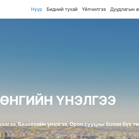
Нүүр
Бидний тухай
Үйлчилгээ
Дуудлагын а
РӨНГИЙН ҮНЭЛГЭЭ
элгээ, Бизнесийн үнэлгээ, Орон сууцны болон бүх тө