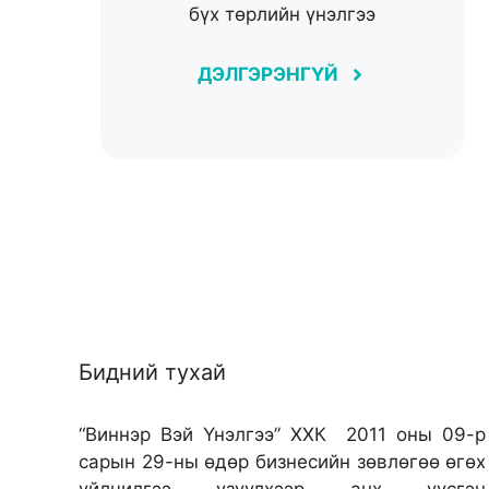
бүх төрлийн үнэлгээ
ДЭЛГЭРЭНГҮЙ
Бидний тухай
“Виннэр Вэй Үнэлгээ” ХХК 2011 оны 09-р
сарын 29-ны өдөр бизнесийн зөвлөгөө өгөх
үйлчилгээ үзүүлхээр анх үүсгэн