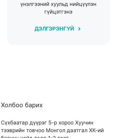
үнэлгээний хуульд нийцүүлэн
гүйцэтгэнэ
ДЭЛГЭРЭНГҮЙ
Холбоо барих
Сүхбаатар дүүрэг 5-р хороо Хуучин
тээврийн товчоо Монгол даатгал ХК-ий
баруун хойд талд 1-2 тоот