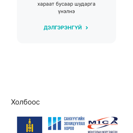
хараат бусаар шударга
үнэлнэ
ДЭЛГЭРЭНГҮЙ
Холбоос