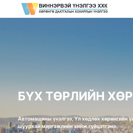
Skip
to
content
БҮХ ТӨРЛИЙН ХӨ
Автомашины үнэлгээ, Үл хөдлөх хөрөнгийн үн
шуурхай мэргэжлийн хийж гүйцэтгэнэ.