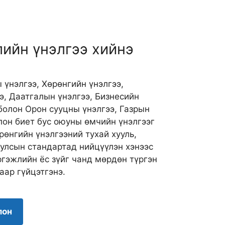
лийн үнэлгээ хийнэ
үнэлгээ, Хөрөнгийн үнэлгээ,
э, Даатгалын үнэлгээ, Бизнесийн
 болон Орон сууцны үнэлгээ, Газрын
олон биет бус оюуны өмчийн үнэлгээг
рөнгийн үнэлгээний тухай хууль,
 улсын стандартад нийцүүлэн хэнээс
ргэжлийн ёс зүйг чанд мөрдөн түргэн
аар гүйцэтгэнэ.
лон