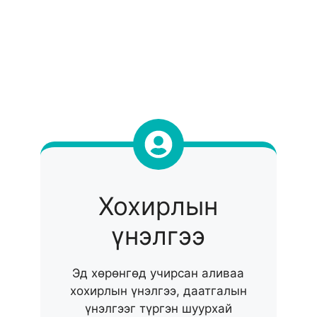
Хохирлын
үнэлгээ
Эд хөрөнгөд учирсан аливаа
хохирлын үнэлгээ, даатгалын
үнэлгээг түргэн шуурхай