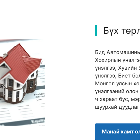
Бүх төр
Бид Автомашины 
Хохирлын үнэлгэ
үнэлгээ, Хувийн
үнэлгээ, Биет б
Монгол улсын хө
үнэлгээний олон
ч хараат бус, мэ
шуурхай дуудлаг
Манай хамт о