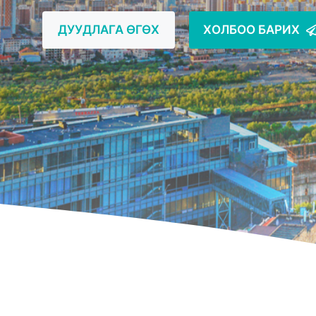
ДУУДЛАГА ӨГӨХ
ХОЛБОО БАРИХ