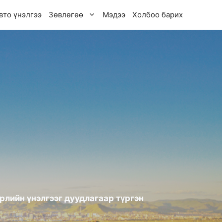
вто үнэлгээ
Зөвлөгөө
Мэдээ
Холбоо барих
рлийн үнэлгээг дуудлагаар түргэн