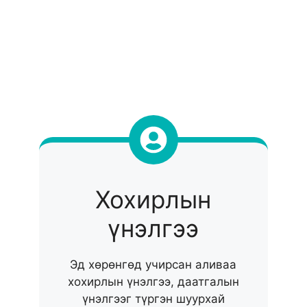
Хохирлын
үнэлгээ
Эд хөрөнгөд учирсан аливаа
хохирлын үнэлгээ, даатгалын
үнэлгээг түргэн шуурхай