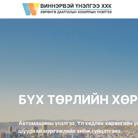
Skip
to
content
БҮХ ТӨРЛИЙН ХӨ
Автомашины үнэлгээ, Үл хөдлөх хөрөнгийн үн
шуурхай мэргэжлийн хийж гүйцэтгэнэ.