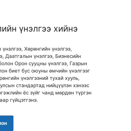
лийн үнэлгээ хийнэ
үнэлгээ, Хөрөнгийн үнэлгээ,
э, Даатгалын үнэлгээ, Бизнесийн
 болон Орон сууцны үнэлгээ, Газрын
олон биет бус оюуны өмчийн үнэлгээг
рөнгийн үнэлгээний тухай хууль,
 улсын стандартад нийцүүлэн хэнээс
ргэжлийн ёс зүйг чанд мөрдөн түргэн
аар гүйцэтгэнэ.
лон