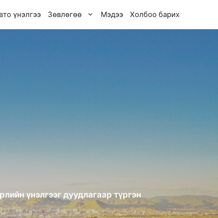
вто үнэлгээ
Зөвлөгөө
Мэдээ
Холбоо барих
рлийн үнэлгээг дуудлагаар түргэн