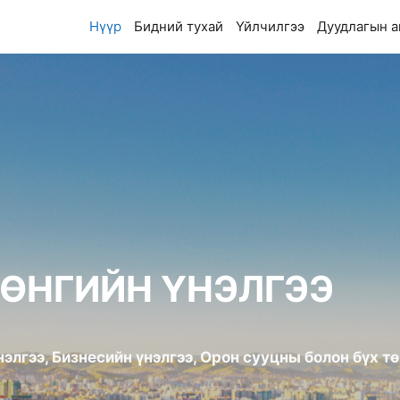
Нүүр
Бидний тухай
Үйлчилгээ
Дуудлагын а
РӨНГИЙН ҮНЭЛГЭЭ
элгээ, Бизнесийн үнэлгээ, Орон сууцны болон бүх тө