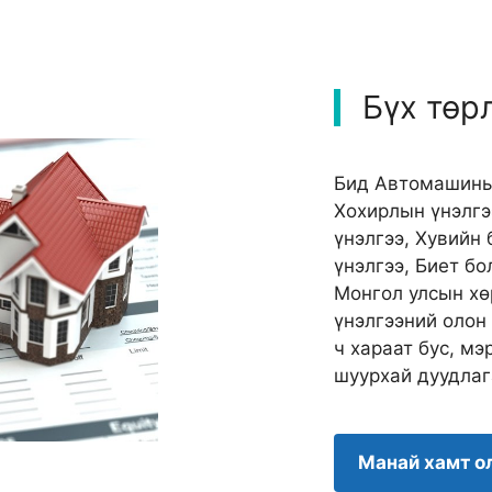
Бүх төр
Бид Автомашины 
Хохирлын үнэлгэ
үнэлгээ, Хувийн
үнэлгээ, Биет б
Монгол улсын хө
үнэлгээний олон
ч хараат бус, мэ
шуурхай дуудлаг
Манай хамт о