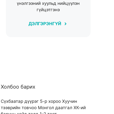
үнэлгээний хуульд нийцүүлэн
гүйцэтгэнэ
ДЭЛГЭРЭНГҮЙ
Холбоо барих
Сүхбаатар дүүрэг 5-р хороо Хуучин
тээврийн товчоо Монгол даатгал ХК-ий
баруун хойд талд 1-2 тоот