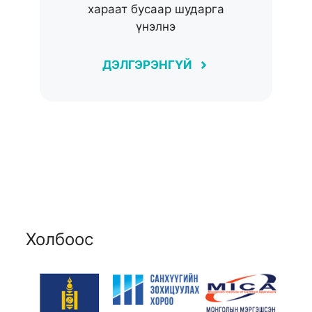
хараат бусаар шударга
үнэлнэ
ДЭЛГЭРЭНГҮЙ
Холбоос