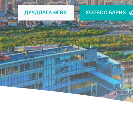
ДУУДЛАГА ӨГӨХ
ХОЛБОО БАРИХ