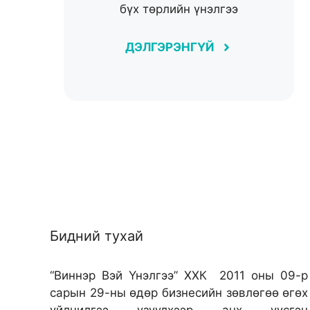
бүх төрлийн үнэлгээ
ДЭЛГЭРЭНГҮЙ
Бидний тухай
“Виннэр Вэй Үнэлгээ” ХХК 2011 оны 09-р
сарын 29-ны өдөр бизнесийн зөвлөгөө өгөх
үйлчилгээ үзүүлхээр анх үүсгэн